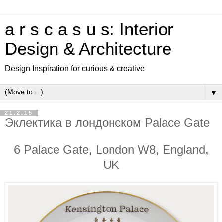
a r s c a s u s: Interior
Design & Architecture
Design Inspiration for curious & creative
▼
21.2.15
Эклектика в лондонском Palace Gate
6 Palace Gate, London W8, England,
UK