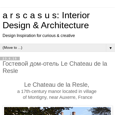
a r s c a s u s: Interior
Design & Architecture
Design Inspiration for curious & creative
▼
23.6.15
Гостевой дом-отель Le Chateau de la
Resle
Le Chateau de la Resle,
a 17th-century manor located in village
of Montigny, near Auxerre, France