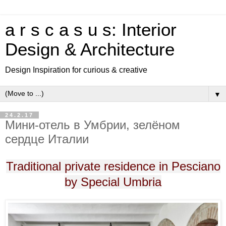
a r s c a s u s: Interior
Design & Architecture
Design Inspiration for curious & creative
▼
24.2.17
Мини-отель в Умбрии, зелёном
сердце Италии
Traditional private residence in Pesciano
by Special Umbria