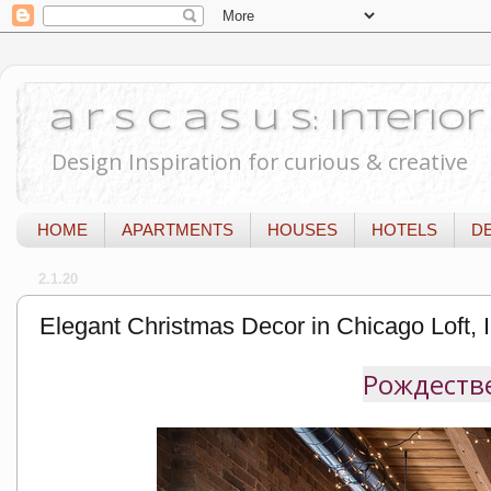
a r s c a s u s: Interi
Design Inspiration for curious & creative
HOME
APARTMENTS
HOUSES
HOTELS
D
2.1.20
Elegant Christmas Decor in Chicago Loft, Il
Рождестве