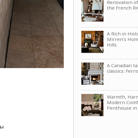
Renovation of 
the French Ri
A Rich in His
Mirren’s Hom
Hills
A Canadian t
classics: Ferri
Warmth, Har
Modern Comfo
Penthouse in
пы
.