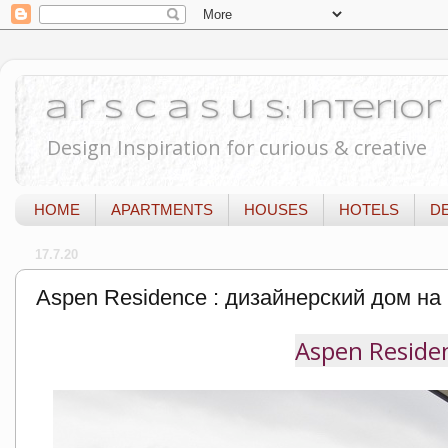
a r s c a s u s: Interi
Design Inspiration for curious & creative
HOME
APARTMENTS
HOUSES
HOTELS
D
17.7.20
Aspen Residence : дизайнерский дом н
Aspen Residen