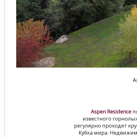
A
Aspen Residence
по
известного горнолыж
регулярно проходят кр
Кубка мира. Недвижимо