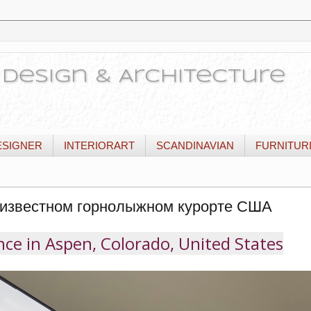
or Design & Architecture
ESIGNER
INTERIORART
SCANDINAVIAN
FURNITUR
а известном горнолыжном курорте США
ce in Aspen, Colorado, United States