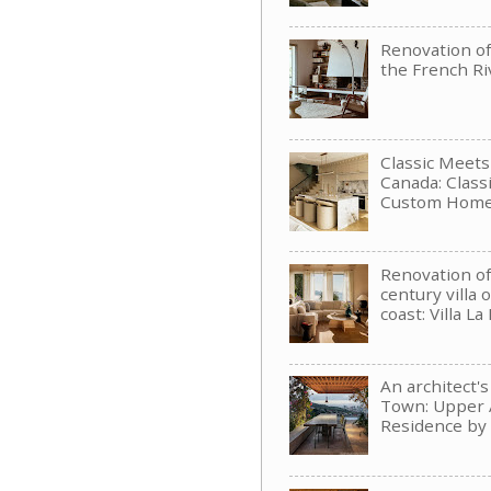
Renovation of 
the French Ri
Classic Meet
Canada: Clas
Custom Hom
Renovation of
century villa 
coast: Villa La
An architect'
Town: Upper 
Residence b