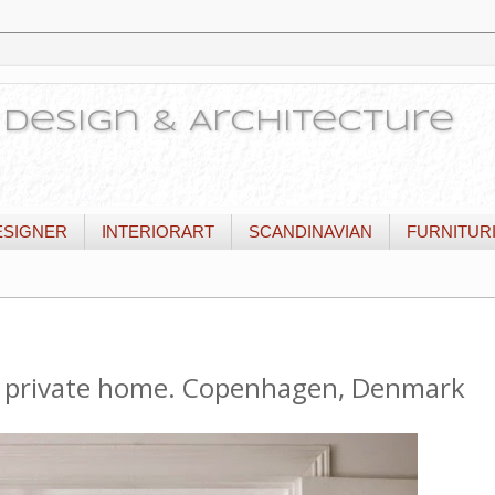
or Design & Architecture
ESIGNER
INTERIORART
SCANDINAVIAN
FURNITUR
g, private home. Copenhagen, Denmark