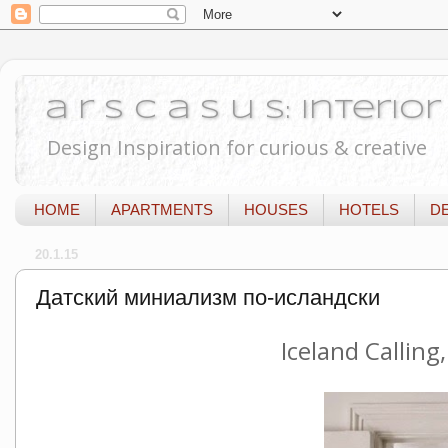
a r s c a s u s: Interi
Design Inspiration for curious & creative
HOME
APARTMENTS
HOUSES
HOTELS
D
20.1.15
Датский миниализм по-исландски
Iceland Callin