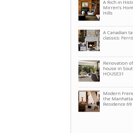
A Rich in His
Mirren’s Hom
Hills
A Canadian t
classics: Ferri
Renovation of 
house in Sou
HOUSE31
Modern Frenc
the Manhattan
Residence 69