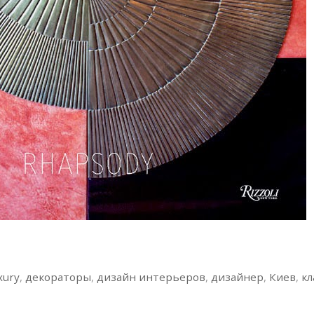
xury
,
декораторы
,
дизайн интерьеров
,
дизайнер
,
Киев
,
кл