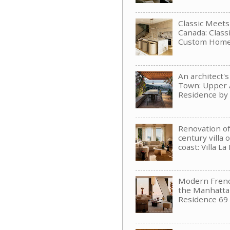
Classic Meet
Canada: Clas
Custom Hom
An architect'
Town: Upper 
Residence b
Renovation of
century villa 
coast: Villa La
Modern Frenc
the Manhattan
Residence 69