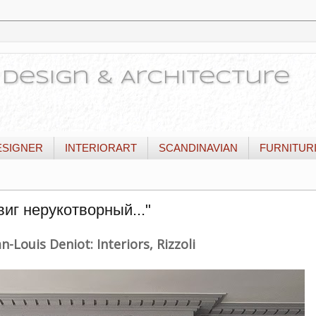
or Design & Architecture
ESIGNER
INTERIORART
SCANDINAVIAN
FURNITUR
иг нерукотворный..."
an-Louis Deniot: Interiors, Rizzoli