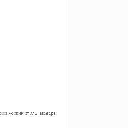
ассический стиль
,
модерн