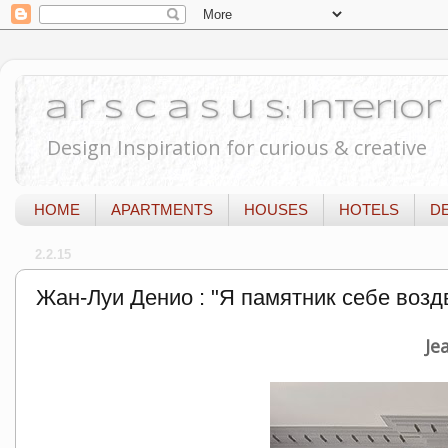
a r s c a s u s: Interi
Design Inspiration for curious & creative
HOME
APARTMENTS
HOUSES
HOTELS
D
2.2.15
Жан-Луи Денио : "Я памятник себе воздв
Je