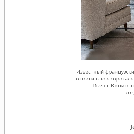
Известный французски
отметил своё сорокал
Rizzoli. В книге
соз
J