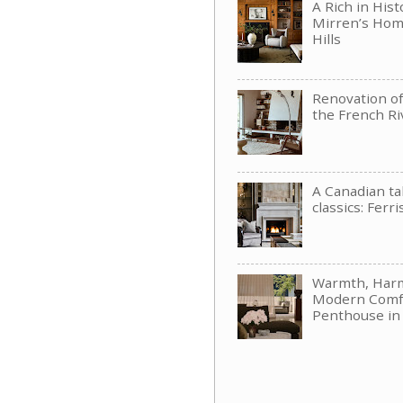
A Rich in His
Mirren’s Hom
Hills
Renovation of 
the French Ri
A Canadian t
classics: Ferri
Warmth, Har
Modern Comfo
Penthouse in