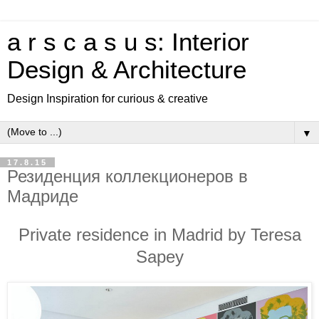
a r s c a s u s: Interior
Design & Architecture
Design Inspiration for curious & creative
▼
17.8.15
Резиденция коллекционеров в
Мадриде
Private residence in Madrid by Teresa
Sapey