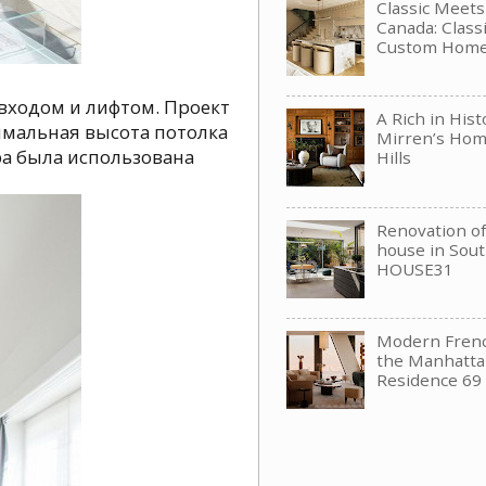
Classic Meet
Canada: Clas
Custom Hom
входом и лифтом. Проект
A Rich in His
симальная высота потолка
Mirren’s Hom
ра была использована
Hills
Renovation of 
house in Sou
HOUSE31
Modern Frenc
the Manhattan
Residence 69