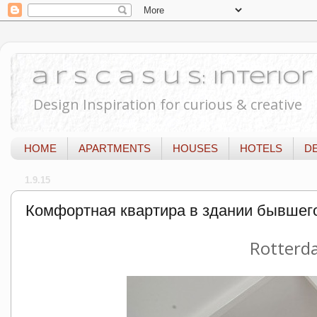
a r s c a s u s: Interi
Design Inspiration for curious & creative
HOME
APARTMENTS
HOUSES
HOTELS
D
1.9.15
Комфортная квартира в здании бывшег
Rotterda