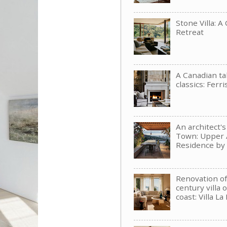
Stone Villa: A
Retreat
A Canadian t
classics: Ferri
An architect'
Town: Upper 
Residence b
Renovation of
century villa 
coast: Villa La