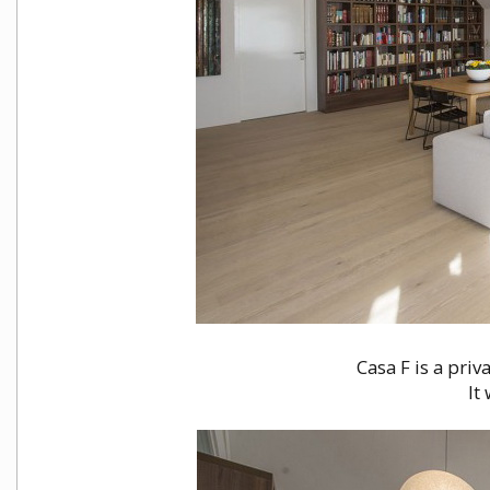
Casa F is a pri
It