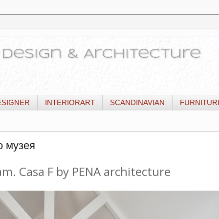
or Design & Architecture
ESIGNER
INTERIORART
SCANDINAVIAN
FURNITUR
о музея
m. Casa F by PENA architecture