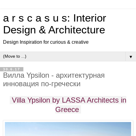
a r s c a s u s: Interior
Design & Architecture
Design Inspiration for curious & creative
▼
30.6.17
Вилла Ypsilon - архитектурная
инновация по-гречески
Villa Ypsilon by LASSA Architects in
Greece