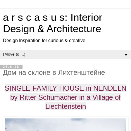
a r s c a s u s: Interior
Design & Architecture
Design Inspiration for curious & creative
▼
26.6.18
Дом на склоне в Лихтенштейне
SINGLE FAMILY HOUSE in NENDELN
by Ritter Schumacher in a Village of
Liechtenstein