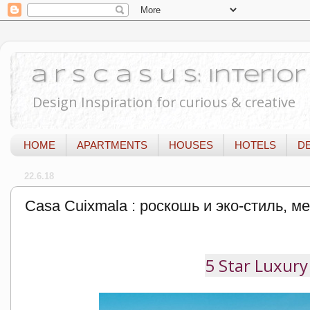
a r s c a s u s: Interi
Design Inspiration for curious & creative
HOME
APARTMENTS
HOUSES
HOTELS
D
22.6.18
Casa Cuixmala : роскошь и эко-стиль, м
5 Star Luxury