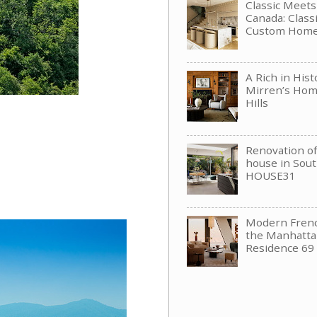
Classic Meet
Canada: Clas
Custom Hom
A Rich in His
Mirren’s Hom
Hills
Renovation of 
house in Sou
HOUSE31
Modern Frenc
the Manhattan
Residence 69