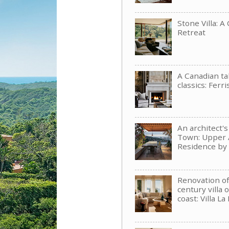
Stone Villa: A
Retreat
A Canadian t
classics: Ferri
An architect'
Town: Upper 
Residence b
Renovation of
century villa 
coast: Villa La