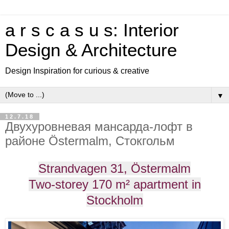
a r s c a s u s: Interior
Design & Architecture
Design Inspiration for curious & creative
▼
12.7.18
Двухуровневая мансарда-лофт в
районе Östermalm, Стокгольм
Strandvagen 31, Östermalm
Two-storey 170 m² apartment in
Stockholm