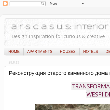
a r s c a s u s: Interi
Design Inspiration for curious & creative
HOME
APARTMENTS
HOUSES
HOTELS
D
28.8.19
Реконструкция старого каменного дома
TRANSFORMAT
WESPI 