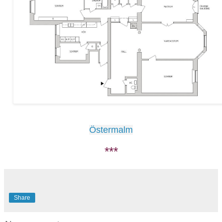
Östermalm
***
Share