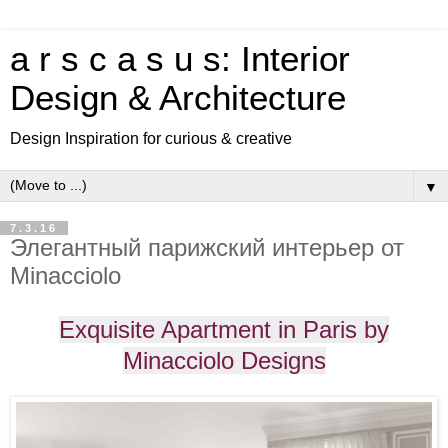
a r s c a s u s: Interior
Design & Architecture
Design Inspiration for curious & creative
▼
7.3.16
Элегантный парижский интерьер от
Minacciolo
Exquisite Apartment in Paris by
Minacciolo Designs