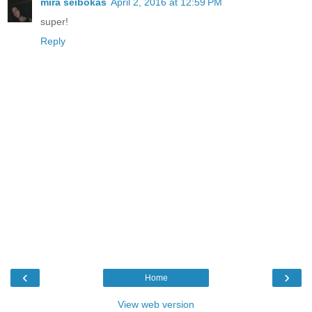
mira seibokas
April 2, 2016 at 12:59 PM
super!
Reply
‹
›
Home
View web version