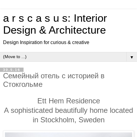
a r s c a s u s: Interior
Design & Architecture
Design Inspiration for curious & creative
▼
30.5.16
Семейный отель с историей в
Стокгольме
Ett Hem Residence
A sophisticated beautifully home located
in Stockholm, Sweden