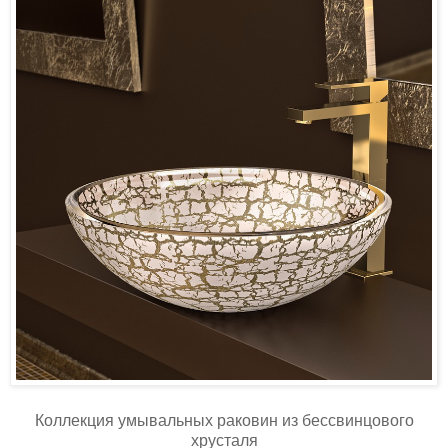
Коллекция умывальных раковин из бессвинцового
хрусталя