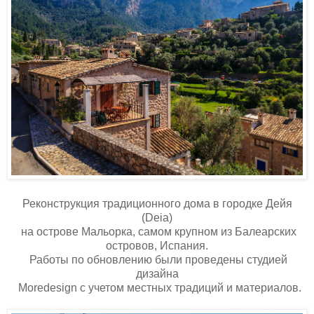
Реконструкция традиционного дома в городке Дейя
(Deia)
на острове Мальорка, самом крупном из Балеарских
островов, Испания.
Работы по обновлению были проведены студией
дизайна
Moredesign с учетом местных традиций и материалов.