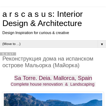
a r s c a s u s: Interior
Design & Architecture
Design Inspiration for curious & creative
▼
9.9.17
Реконструкция дома на испанском
острове Мальорка (Майорка)
Sa Torre. Deia. Mallorca, Spain
Complete house renovation & Landscaping