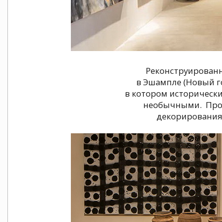
Реконструированно
в Эшампле (Новый го
в котором исторически
необычными. Прое
декорирования M