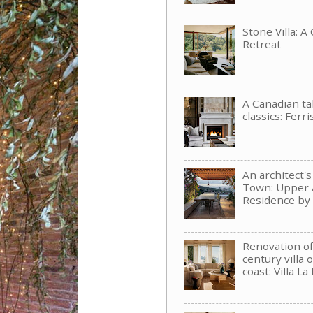
Stone Villa: A
Retreat
A Canadian t
classics: Ferri
An architect'
Town: Upper 
Residence b
Renovation of
century villa 
coast: Villa La