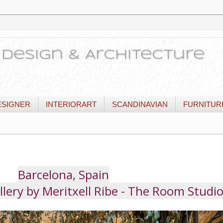
or Design & Architecture
ESIGNER
INTERIORART
SCANDINAVIAN
FURNITUR
Barcelona, Spain
allery by Meritxell Ribe - The Room Studi