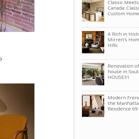
Classic Meet
Canada: Clas
Custom Hom
A Rich in His
Mirren’s Hom
Hills
о
Renovation of 
house in Sou
HOUSE31
Modern Frenc
the Manhattan
Residence 69