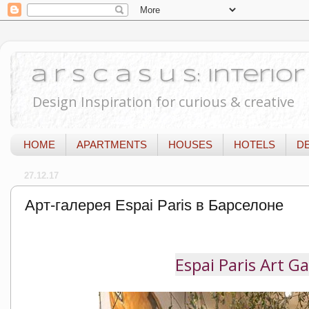
a r s c a s u s: Interi
Design Inspiration for curious & creative
HOME
APARTMENTS
HOUSES
HOTELS
D
27.12.17
Арт-галерея Espai Paris в Барселоне
Espai Paris Art G