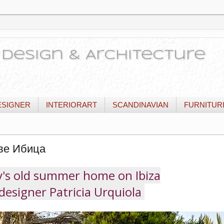
or Design & Architecture
ESIGNER
INTERIORART
SCANDINAVIAN
FURNITUR
ве Ибица
y's old summer home on Ibiza
designer Patricia Urquiola