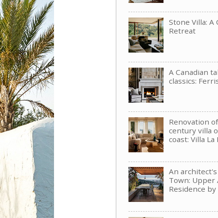
Stone Villa: A
Retreat
A Canadian t
classics: Ferri
Renovation of
century villa 
coast: Villa La
An architect'
Town: Upper 
Residence b