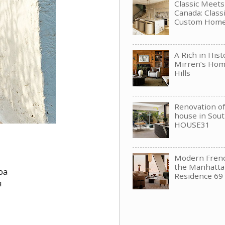
Classic Meet
Canada: Clas
Custom Hom
A Rich in His
Mirren’s Hom
Hills
Renovation of 
house in Sou
HOUSE31
Modern Frenc
the Manhattan
ра
Residence 69
я