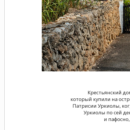
Крестьянский дом
который купили на остр
Патрисии Уркиолы, когд
Уркиолы по сей де
и пафосно