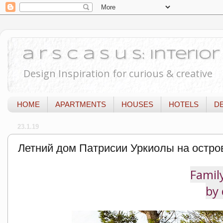
a r s c a s u s: Interi
Design Inspiration for curious & creative
HOME
APARTMENTS
HOUSES
HOTELS
D
23.1.19
Летний дом Патрисии Уркиолы на остро
Famil
by 