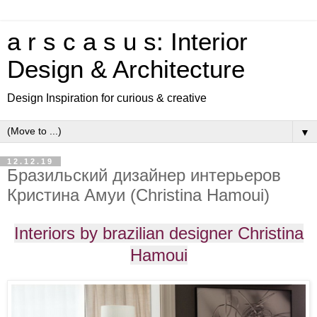
a r s c a s u s: Interior
Design & Architecture
Design Inspiration for curious & creative
▼
12.12.19
Бразильский дизайнер интерьеров
Кристина Амуи (Christina Hamoui)
Interiors by brazilian designer Christina
Hamoui