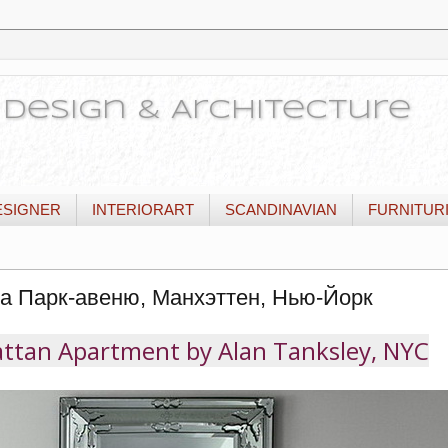
or Design & Architecture
ESIGNER
INTERIORART
SCANDINAVIAN
FURNITUR
на Парк-авеню, Манхэттен, Нью-Йорк
ttan Apartment by Alan Tanksley, NYC