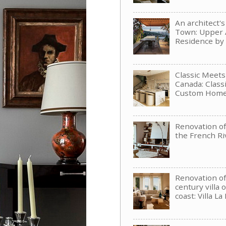
An architect'
Town: Upper 
Residence b
Classic Meet
Canada: Clas
Custom Hom
Renovation of 
the French Ri
Renovation of
century villa 
coast: Villa La