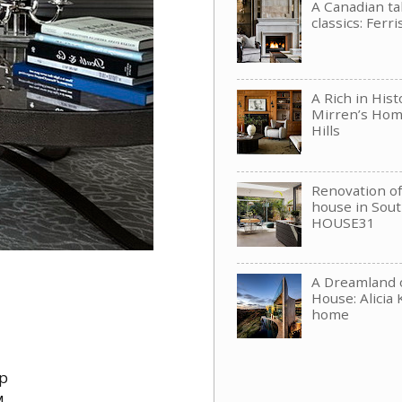
A Canadian t
classics: Ferri
A Rich in His
Mirren’s Hom
Hills
Renovation of 
house in Sou
HOUSE31
A Dreamland 
House: Alicia 
home
р
м