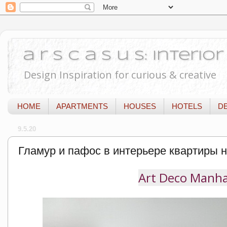
a r s c a s u s: Interi
Design Inspiration for curious & creative
HOME
APARTMENTS
HOUSES
HOTELS
D
9.5.20
Гламур и пафос в интерьере квартиры 
Art Deco Manha