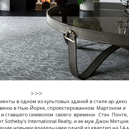
>>>
енты в одном из культовых зданий в стиле ар-деко
-авеню в Нью-Йорке, спроектированном Маргоном и
у и ставшего символом своего времени. Стэн Понте,
Sotheby's International Realty, и ее муж Джон Метцне
авшие новыми владельцами одной из квартир на 14-